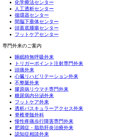
化学療法センター
人工透析センター
循環器センター
間脳下垂体センター
頭蓋底腫瘍センター
フットケアセンター
専門外来のご案内
睡眠時無呼吸外来
トリガーポイント注射専門外来
頭痛外来
心臓リハビリテーション外来
不整脈外来
膠原病リウマチ専門外来
糖尿病内分泌外来
フットケア外来
透析バスキュラーアクセス外来
脊椎脊髄外科
慢性疼痛歩行障害専門外来
肥満症・脂肪肝炎治療外来
認知症相談外来