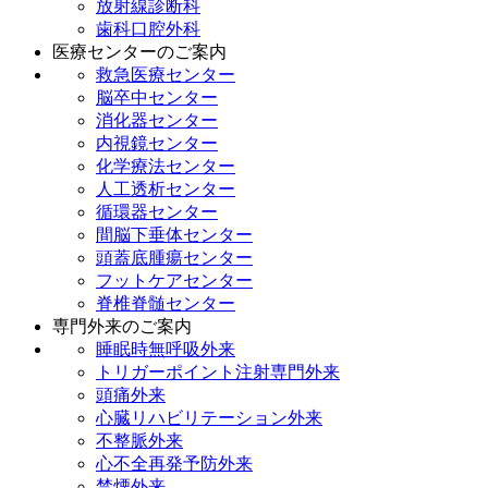
放射線診断科
歯科口腔外科
医療センターのご案内
救急医療センター
脳卒中センター
消化器センター
内視鏡センター
化学療法センター
人工透析センター
循環器センター
間脳下垂体センター
頭蓋底腫瘍センター
フットケアセンター
脊椎脊髄センター
専門外来のご案内
睡眠時無呼吸外来
トリガーポイント注射専門外来
頭痛外来
心臓リハビリテーション外来
不整脈外来
心不全再発予防外来
禁煙外来