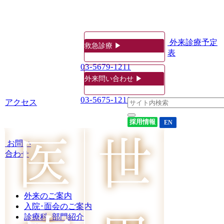
外来診療予定
救急診療 ▶
表
03-5679-1211
外来問い合わせ ▶
03-5675-1211
アクセス
採用情報
EN
お問い
合わせ
外来のご案内
入院･面会のご案内
診療科･部門紹介