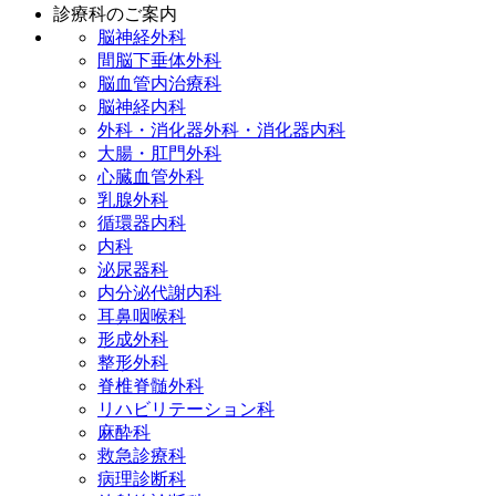
診療科のご案内
脳神経外科
間脳下垂体外科
脳血管内治療科
脳神経内科
外科・消化器外科・消化器内科
大腸・肛門外科
心臓血管外科
乳腺外科
循環器内科
内科
泌尿器科
内分泌代謝内科
耳鼻咽喉科
形成外科
整形外科
脊椎脊髄外科
リハビリテーション科
麻酔科
救急診療科
病理診断科