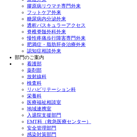
膠原病リウマチ専門外来
フットケア外来
糖尿病内分泌外来
透析バスキュラーアクセス
脊椎脊髄外科外来
慢性疼痛歩行障害専門外来
肥満症・脂肪肝炎治療外来
認知症相談外来
部門のご案内
看護部
薬剤部
放射線科
検査科
リハビリテーション科
栄養科
医療福祉相談室
地域連携室
入退院支援部門
EMT科（救急医療センター）
安全管理部門
感染対策部門