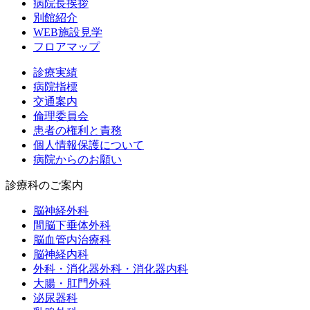
病院長挨拶
別館紹介
WEB施設見学
フロアマップ
診療実績
病院指標
交通案内
倫理委員会
患者の権利と責務
個人情報保護について
病院からのお願い
診療科のご案内
脳神経外科
間脳下垂体外科
脳血管内治療科
脳神経内科
外科・消化器外科・消化器内科
大腸・肛門外科
泌尿器科