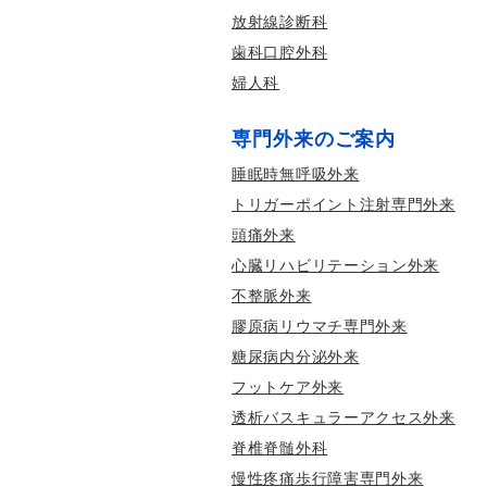
放射線診断科
歯科口腔外科
婦人科
専門外来のご案内
睡眠時無呼吸外来
トリガーポイント注射専門外来
頭痛外来
心臓リハビリテーション外来
不整脈外来
膠原病リウマチ専門外来
糖尿病内分泌外来
フットケア外来
透析バスキュラーアクセス外来
脊椎脊髄外科
慢性疼痛歩行障害専門外来