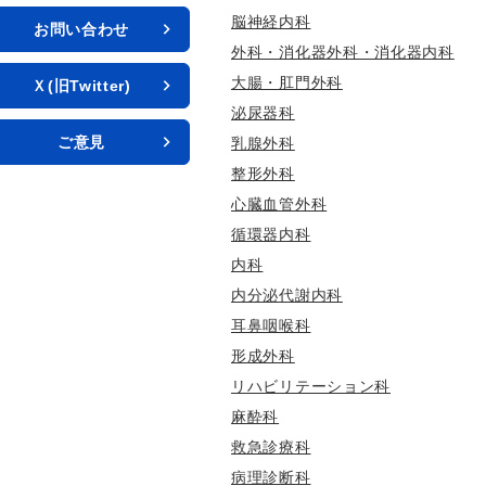
脳神経内科
お問い合わせ
外科・消化器外科・消化器内科
大腸・肛門外科
Ｘ(旧Twitter)
泌尿器科
ご意見
乳腺外科
整形外科
心臓血管外科
循環器内科
内科
内分泌代謝内科
耳鼻咽喉科
形成外科
リハビリテーション科
麻酔科
救急診療科
病理診断科