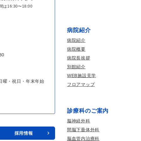
6:30〜18:00
病院紹介
病院紹介
病院概要
30
病院長挨拶
別館紹介
WEB施設見学
日曜・祝日・年末年始
フロアマップ
診療科のご案内
脳神経外科
間脳下垂体外科
採用情報
脳血管内治療科