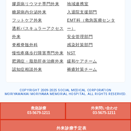
膠原病リウマチ専門外来
地域連携室
糖尿病内分泌外来
入退院支援部門
フットケア外来
EMT科（救急医療センタ
透析バスキュラーアクセス
ー）
外来
安全管理部門
脊椎脊髄外科
感染対策部門
慢性疼痛歩行障害専門外来
NST
肥満症・脂肪肝炎治療外来
緩和ケアチーム
認知症相談外来
褥瘡対策チーム
COPYRIGHT 2009-2025 SOCIAL MEDICAL CORPORATION
MORIYAMAIKAI MORIYAMA MEMORIAL HOSPITAL. ALL RIGHTS RESERVED.
救急診療
外来問い合わせ
03-5679-1211
03-5675-1211
外来診療予定表