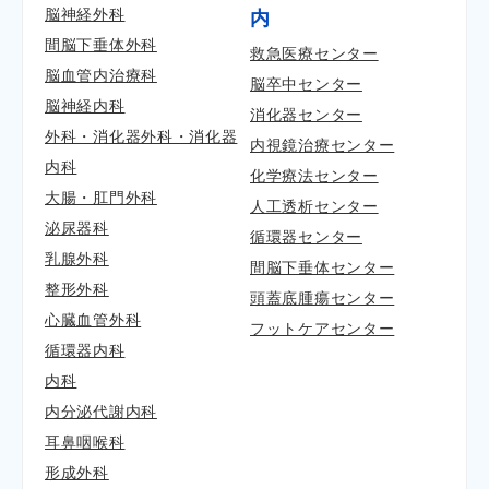
脳神経外科
内
間脳下垂体外科
救急医療センター
脳血管内治療科
脳卒中センター
脳神経内科
消化器センター
外科・消化器外科・消化器
内視鏡治療センター
内科
化学療法センター
大腸・肛門外科
人工透析センター
泌尿器科
循環器センター
乳腺外科
間脳下垂体センター
整形外科
頭蓋底腫瘍センター
心臓血管外科
フットケアセンター
循環器内科
内科
内分泌代謝内科
耳鼻咽喉科
形成外科