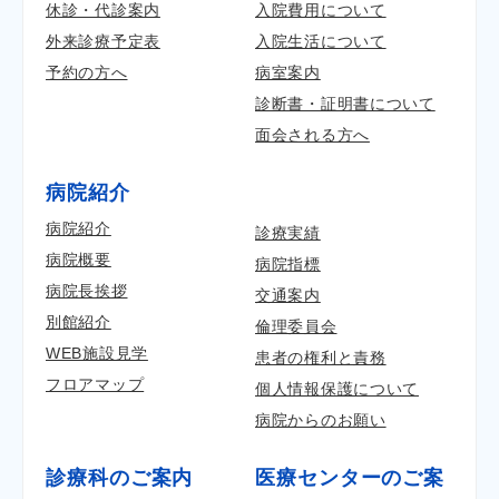
休診・代診案内
入院費用について
外来診療予定表
入院生活について
予約の方へ
病室案内
診断書・証明書について
面会される方へ
病院紹介
病院紹介
診療実績
病院概要
病院指標
病院長挨拶
交通案内
別館紹介
倫理委員会
WEB施設見学
患者の権利と責務
フロアマップ
個人情報保護について
病院からのお願い
診療科のご案内
医療センターのご案