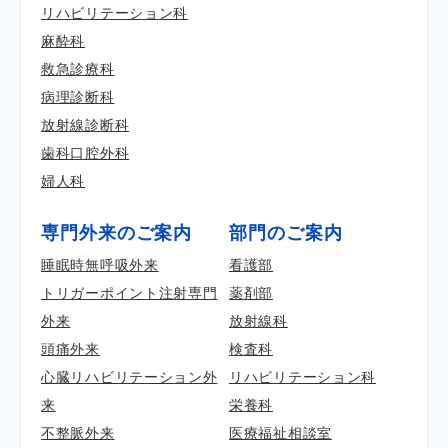
リハビリテーション科
麻酔科
救急診療科
病理診断科
放射線診断科
歯科口腔外科
婦人科
専門外来のご案内
部門のご案内
睡眠時無呼吸外来
看護部
トリガーポイント注射専門
薬剤部
外来
放射線科
頭痛外来
検査科
心臓リハビリテーション外
リハビリテーション科
来
栄養科
不整脈外来
医療福祉相談室