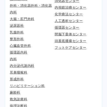
消化器センター
外科・消化器外科・消化器
内視鏡治療センター
内科
化学療法センター
大腸・肛門外科
人工透析センター
泌尿器科
循環器センター
乳腺外科
間脳下垂体センター
整形外科
頭蓋底腫瘍センター
心臓血管外科
フットケアセンター
循環器内科
内科
内分泌代謝内科
耳鼻咽喉科
形成外科
リハビリテーション科
麻酔科
救急診療科
病理診断科