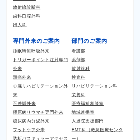
放射線診断科
歯科口腔外科
婦人科
専門外来のご案内
部門のご案内
睡眠時無呼吸外来
看護部
トリガーポイント注射専門
薬剤部
外来
放射線科
頭痛外来
検査科
心臓リハビリテーション外
リハビリテーション科
来
栄養科
不整脈外来
医療福祉相談室
膠原病リウマチ専門外来
地域連携室
糖尿病内分泌外来
入退院支援部門
フットケア外来
EMT科（救急医療センタ
透析バスキュラーアクセス
ー）