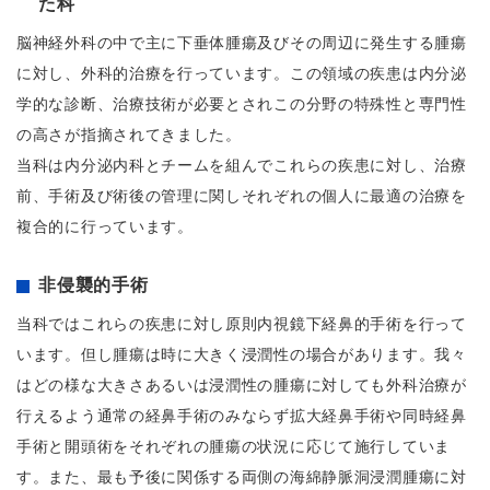
た科
脳神経外科の中で主に下垂体腫瘍及びその周辺に発生する腫瘍
に対し、外科的治療を行っています。この領域の疾患は内分泌
学的な診断、治療技術が必要とされこの分野の特殊性と専門性
の高さが指摘されてきました。
当科は内分泌内科とチームを組んでこれらの疾患に対し、治療
前、手術及び術後の管理に関しそれぞれの個人に最適の治療を
複合的に行っています。
非侵襲的手術
当科ではこれらの疾患に対し原則内視鏡下経鼻的手術を行って
います。但し腫瘍は時に大きく浸潤性の場合があります。我々
はどの様な大きさあるいは浸潤性の腫瘍に対しても外科治療が
行えるよう通常の経鼻手術のみならず拡大経鼻手術や同時経鼻
手術と開頭術をそれぞれの腫瘍の状況に応じて施行していま
す。また、最も予後に関係する両側の海綿静脈洞浸潤腫瘍に対