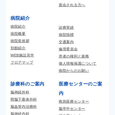
面会される方へ
病院紹介
病院紹介
診療実績
病院概要
病院指標
病院長挨拶
交通案内
別館紹介
倫理委員会
WEB施設見学
患者の権利と責務
フロアマップ
個人情報保護について
病院からのお願い
診療科のご案内
医療センターのご案
脳神経外科
内
間脳下垂体外科
救急医療センター
脳血管内治療科
脳卒中センター
脳神経内科