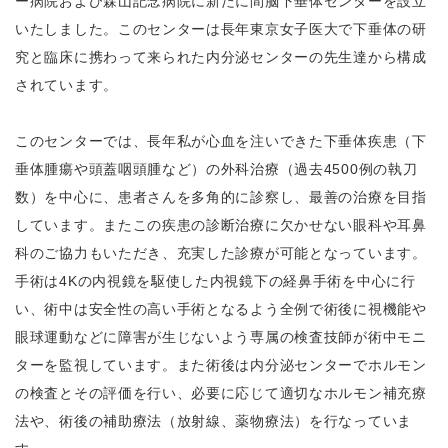
ー病院および森山記念病院に新たに間脳下垂体センターを設立
いたしました。このセンターは長年東京女子医大で下垂体の研
究と臨床に携わって来られた内分泌センターの先生達から構成
されています。
このセンターでは、長年私が心血を注いできた下垂体疾患（下
垂体腫瘍や頭蓋咽頭腫など）の外科治療（過去4500例の執刀
数）を中心に、患者さんを多角的に診察し、最善の治療を目指
しています。またこの疾患の診断治療に欠かせない眼科や耳鼻
科のご協力もいただき、充実した診療が可能となっています。
手術は4Kの内視鏡を駆使した内視鏡下の経鼻手術を中心に行
い、術中は安全性の高い手術となるよう全例で術後に視機能や
眼球運動などに障害が生じないよう専属の検査技師が術中モニ
ターを監視しています。また術後は内分泌センターでホルモン
の検査とその評価を行い、必要に応じて適切なホルモン補充療
法や、術後の補助療法（放射線、薬物療法）を行なっていま