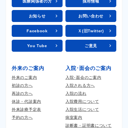
医療関係者の方
採用情報
お知らせ
お問い合わせ
Facebook
Ｘ(旧Twitter)
You Tube
ご意見
外来のご案内
入院･面会のご案内
外来のご案内
入院･面会のご案内
初診の方へ
入院される方へ
再診の方へ
入院の流れ
休診・代診案内
入院費用について
外来診療予定表
入院生活について
予約の方へ
病室案内
診断書・証明書について