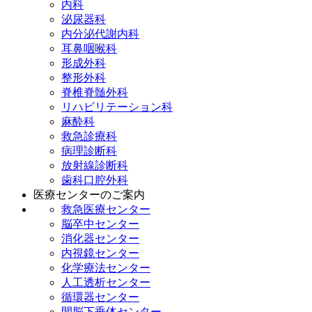
内科
泌尿器科
内分泌代謝内科
耳鼻咽喉科
形成外科
整形外科
脊椎脊髄外科
リハビリテーション科
麻酔科
救急診療科
病理診断科
放射線診断科
歯科口腔外科
医療センターのご案内
救急医療センター
脳卒中センター
消化器センター
内視鏡センター
化学療法センター
人工透析センター
循環器センター
間脳下垂体センター