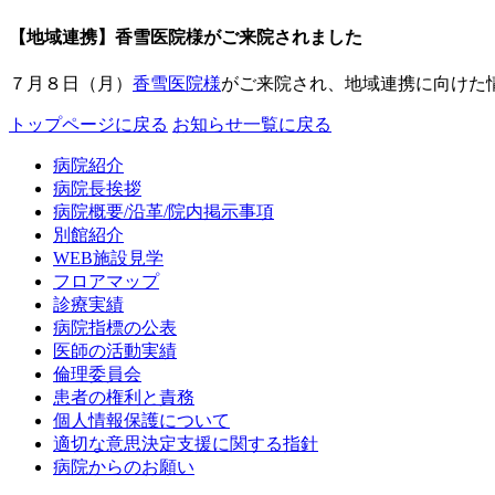
【地域連携】香雪医院様がご来院されました
７月８日（月）
香雪医院様
がご来院され、地域連携に向けた
トップページに戻る
お知らせ一覧に戻る
病院紹介
病院長挨拶
病院概要/沿革/院内掲示事項
別館紹介
WEB施設見学
フロアマップ
診療実績
病院指標の公表
医師の活動実績
倫理委員会
患者の権利と責務
個人情報保護について
適切な意思決定支援に関する指針
病院からのお願い