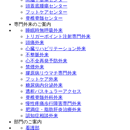
頭蓋底腫瘍センター
フットケアセンター
脊椎脊髄センター
専門外来のご案内
睡眠時無呼吸外来
トリガーポイント注射専門外来
頭痛外来
心臓リハビリテーション外来
不整脈外来
心不全再発予防外来
禁煙外来
膠原病リウマチ専門外来
フットケア外来
糖尿病内分泌外来
透析バスキュラーアクセス
脊椎脊髄外科外来
慢性疼痛歩行障害専門外来
肥満症・脂肪肝炎治療外来
認知症相談外来
部門のご案内
看護部