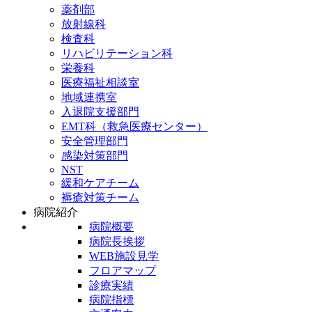
薬剤部
放射線科
検査科
リハビリテーション科
栄養科
医療福祉相談室
地域連携室
入退院支援部門
EMT科（救急医療センター）
安全管理部門
感染対策部門
NST
緩和ケアチーム
褥瘡対策チーム
病院紹介
病院概要
病院長挨拶
WEB施設見学
フロアマップ
診療実績
病院指標