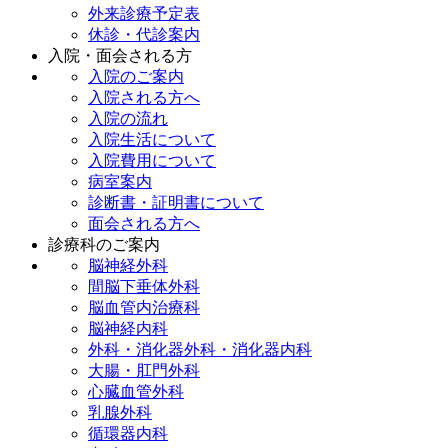
外来診療予定表
休診・代診案内
入院・面会される方
入院のご案内
入院される方へ
入院の流れ
入院生活について
入院費用について
病室案内
診断書・証明書について
面会される方へ
診療科のご案内
脳神経外科
間脳下垂体外科
脳血管内治療科
脳神経内科
外科・消化器外科・消化器内科
大腸・肛門外科
心臓血管外科
乳腺外科
循環器内科