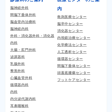
脳神経外科
内
間脳下垂体外科
救急医療センター
脳血管内治療科
脳卒中センター
脳神経内科
消化器センター
外科・消化器外科・消化器
内視鏡治療センター
内科
化学療法センター
大腸・肛門外科
人工透析センター
泌尿器科
循環器センター
乳腺外科
間脳下垂体センター
整形外科
頭蓋底腫瘍センター
心臓血管外科
フットケアセンター
循環器内科
内科
内分泌代謝内科
耳鼻咽喉科