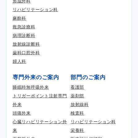
形成外科
リハビリテーション科
麻酔科
救急診療科
病理診断科
放射線診断科
歯科口腔外科
婦人科
専門外来のご案内
部門のご案内
睡眠時無呼吸外来
看護部
トリガーポイント注射専門
薬剤部
外来
放射線科
頭痛外来
検査科
心臓リハビリテーション外
リハビリテーション科
来
栄養科