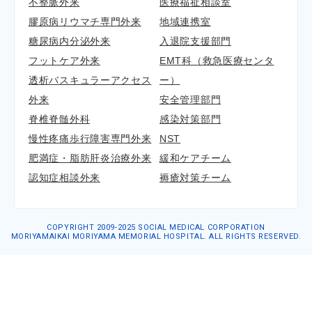
不整脈外来
医療福祉相談室
膠原病リウマチ専門外来
地域連携室
糖尿病内分泌外来
入退院支援部門
フットケア外来
EMT科（救急医療センタ
透析バスキュラーアクセス
ー）
外来
安全管理部門
脊椎脊髄外科
感染対策部門
慢性疼痛歩行障害専門外来
NST
肥満症・脂肪肝炎治療外来
緩和ケアチーム
認知症相談外来
褥瘡対策チーム
COPYRIGHT 2009-2025 SOCIAL MEDICAL CORPORATION
MORIYAMAIKAI MORIYAMA MEMORIAL HOSPITAL. ALL RIGHTS RESERVED.