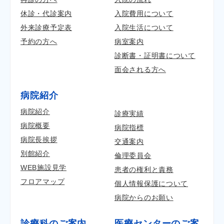
休診・代診案内
入院費用について
外来診療予定表
入院生活について
予約の方へ
病室案内
診断書・証明書について
面会される方へ
病院紹介
病院紹介
診療実績
病院概要
病院指標
病院長挨拶
交通案内
別館紹介
倫理委員会
WEB施設見学
患者の権利と責務
フロアマップ
個人情報保護について
病院からのお願い
診療科のご案内
医療センターのご案