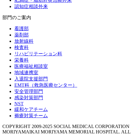
肥満症・脂肪肝炎治療外来
認知症相談外来
部門のご案内
看護部
薬剤部
放射線科
検査科
リハビリテーション科
栄養科
医療福祉相談室
地域連携室
入退院支援部門
EMT科（救急医療センター）
安全管理部門
感染対策部門
NST
緩和ケアチーム
褥瘡対策チーム
COPYRIGHT 2009-2025 SOCIAL MEDICAL CORPORATION
MORIYAMAIKAI MORIYAMA MEMORIAL HOSPITAL. ALL