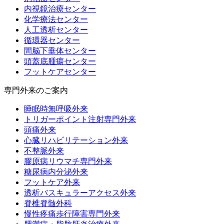
内視鏡治療センター
化学療法センター
人工透析センター
循環器センター
間脳下垂体センター
頭蓋底腫瘍センター
フットケアセンター
専門外来のご案内
睡眠時無呼吸外来
トリガーポイント注射専門外来
頭痛外来
心臓リハビリテーション外来
不整脈外来
膠原病リウマチ専門外来
糖尿病内分泌外来
フットケア外来
透析バスキュラーアクセス外来
脊椎脊髄外科
慢性疼痛歩行障害専門外来