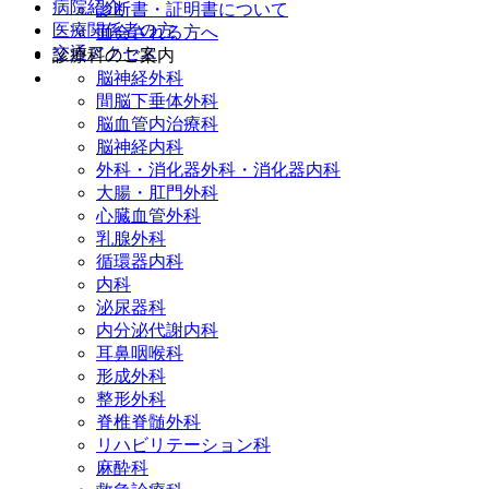
病院紹介
診断書・証明書について
医療関係者の方
面会される方へ
交通アクセス
診療科のご案内
脳神経外科
間脳下垂体外科
脳血管内治療科
脳神経内科
外科・消化器外科・消化器内科
大腸・肛門外科
心臓血管外科
乳腺外科
循環器内科
内科
泌尿器科
内分泌代謝内科
耳鼻咽喉科
形成外科
整形外科
脊椎脊髄外科
リハビリテーション科
麻酔科