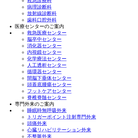
救急診療科
病理診断科
放射線診断科
歯科口腔外科
医療センターのご案内
救急医療センター
脳卒中センター
消化器センター
内視鏡センター
化学療法センター
人工透析センター
循環器センター
間脳下垂体センター
頭蓋底腫瘍センター
フットケアセンター
脊椎脊髄センター
専門外来のご案内
睡眠時無呼吸外来
トリガーポイント注射専門外来
頭痛外来
心臓リハビリテーション外来
不整脈外来