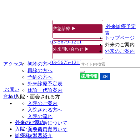
外来診療予定
救急診療 ▶
表
トップページ
03-5679-1211
外来のご案内
外来問い合わせ ▶
外来のご案内
03-5675-1211
アクセス
初診の方へ
再診の方へ
採用情報
予約の方へ
EN
外来診療予定表
お問い
休診・代診案内
合わせ
入院・面会される方
入院のご案内
入院される方へ
入院の流れ
外来のご案内
入院生活について
入院･面会のご案内
入院費用について
診療科･部門紹介
病室案内