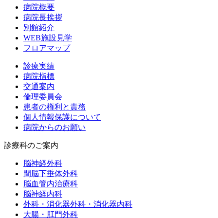
病院概要
病院長挨拶
別館紹介
WEB施設見学
フロアマップ
診療実績
病院指標
交通案内
倫理委員会
患者の権利と責務
個人情報保護について
病院からのお願い
診療科のご案内
脳神経外科
間脳下垂体外科
脳血管内治療科
脳神経内科
外科・消化器外科・消化器内科
大腸・肛門外科