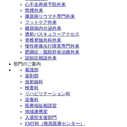
心不全再発予防外来
禁煙外来
膠原病リウマチ専門外来
フットケア外来
糖尿病内分泌外来
透析バスキュラーアクセス
脊椎脊髄外科外来
慢性疼痛歩行障害専門外来
肥満症・脂肪肝炎治療外来
認知症相談外来
部門のご案内
看護部
薬剤部
放射線科
検査科
リハビリテーション科
栄養科
医療福祉相談室
地域連携室
入退院支援部門
EMT科（救急医療センター）