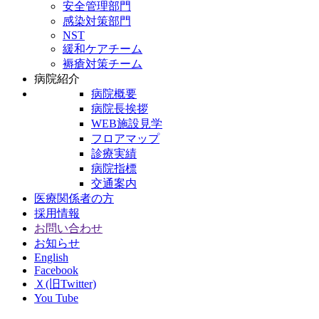
安全管理部門
感染対策部門
NST
緩和ケアチーム
褥瘡対策チーム
病院紹介
病院概要
病院長挨拶
WEB施設見学
フロアマップ
診療実績
病院指標
交通案内
医療関係者の方
採用情報
お問い合わせ
お知らせ
English
Facebook
Ｘ(旧Twitter)
You Tube