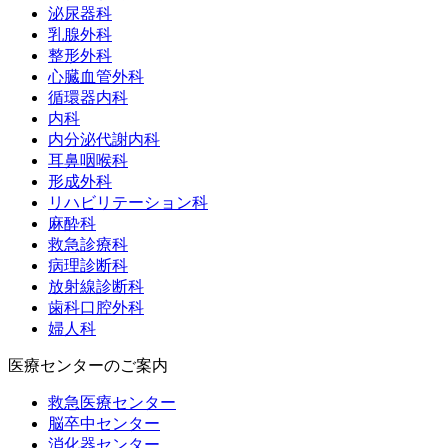
泌尿器科
乳腺外科
整形外科
心臓血管外科
循環器内科
内科
内分泌代謝内科
耳鼻咽喉科
形成外科
リハビリテーション科
麻酔科
救急診療科
病理診断科
放射線診断科
歯科口腔外科
婦人科
医療センターのご案内
救急医療センター
脳卒中センター
消化器センター